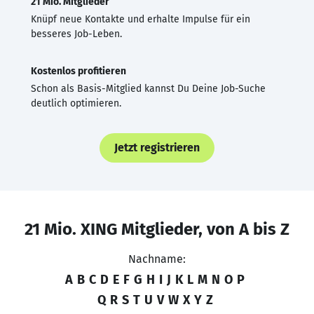
21 Mio. Mitglieder
Knüpf neue Kontakte und erhalte Impulse für ein
besseres Job-Leben.
Kostenlos profitieren
Schon als Basis-Mitglied kannst Du Deine Job-Suche
deutlich optimieren.
Jetzt registrieren
21 Mio. XING Mitglieder, von A bis Z
Nachname:
A
B
C
D
E
F
G
H
I
J
K
L
M
N
O
P
Q
R
S
T
U
V
W
X
Y
Z