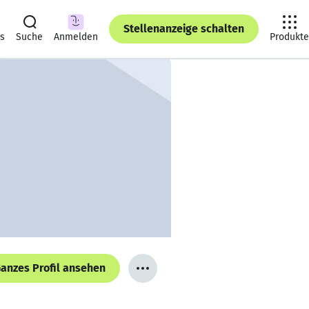
Stellenanzeige schalten
ts
Suche
Anmelden
Produkte
anzes Profil ansehen