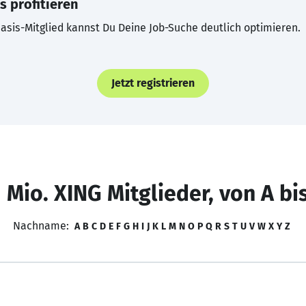
s profitieren
asis-Mitglied kannst Du Deine Job-Suche deutlich optimieren.
Jetzt registrieren
 Mio. XING Mitglieder, von A bi
Nachname:
A
B
C
D
E
F
G
H
I
J
K
L
M
N
O
P
Q
R
S
T
U
V
W
X
Y
Z