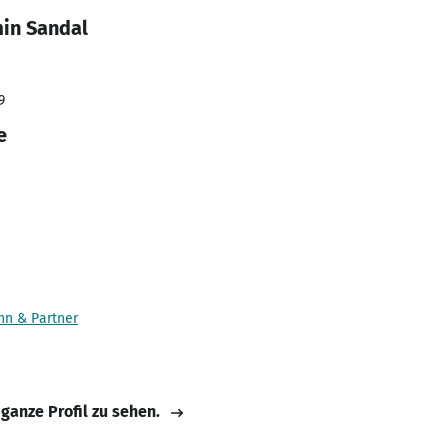
in Sandal
9
e
nn & Partner
 ganze Profil zu sehen.