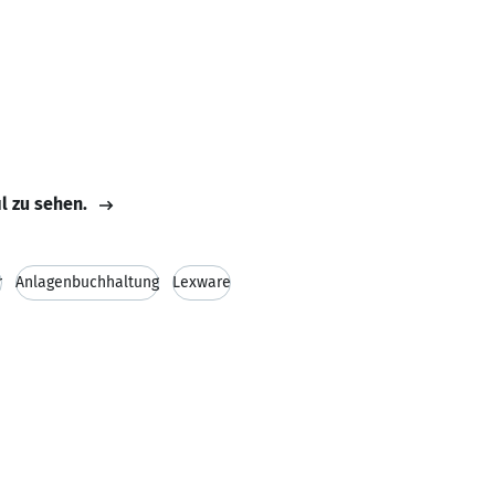
il zu sehen.
r
Anlagenbuchhaltung
Lexware