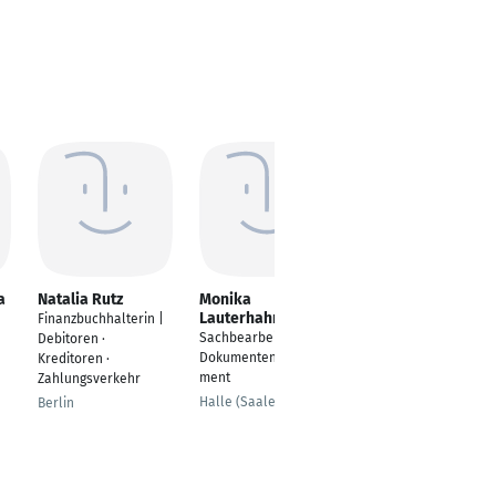
a
Natalia Rutz
Monika
Philipp Feltl
Lauterhahn
Finanzbuchhalterin |
Prokurist / kfm. Leiter
Sachbearbeiter
Debitoren ·
Augsburg
Dokumentenmanage
Kreditoren ·
ment
Zahlungsverkehr
Halle (Saale)
Berlin