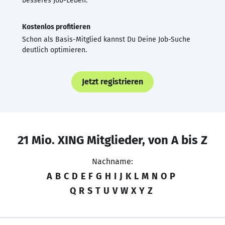
besseres Job-Leben.
Kostenlos profitieren
Schon als Basis-Mitglied kannst Du Deine Job-Suche
deutlich optimieren.
Jetzt registrieren
21 Mio. XING Mitglieder, von A bis Z
Nachname:
A
B
C
D
E
F
G
H
I
J
K
L
M
N
O
P
Q
R
S
T
U
V
W
X
Y
Z