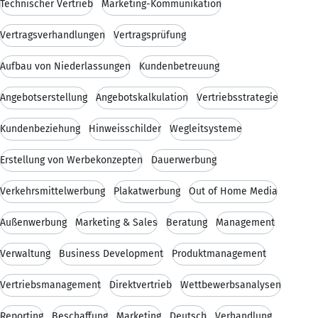
Technischer Vertrieb
Marketing-Kommunikation
Vertragsverhandlungen
Vertragsprüfung
Aufbau von Niederlassungen
Kundenbetreuung
Angebotserstellung
Angebotskalkulation
Vertriebsstrategie
Kundenbeziehung
Hinweisschilder
Wegleitsysteme
Erstellung von Werbekonzepten
Dauerwerbung
Verkehrsmittelwerbung
Plakatwerbung
Out of Home Media
Außenwerbung
Marketing & Sales
Beratung
Management
Verwaltung
Business Development
Produktmanagement
Vertriebsmanagement
Direktvertrieb
Wettbewerbsanalysen
Reporting
Beschaffung
Marketing
Deutsch
Verhandlung