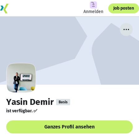
Job posten
Anmelden
Yasin Demir
Basis
ist verfügbar. ✅
Ganzes Profil ansehen