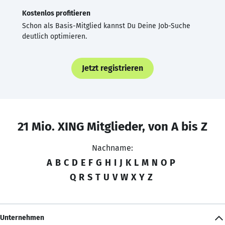
Kostenlos profitieren
Schon als Basis-Mitglied kannst Du Deine Job-Suche
deutlich optimieren.
Jetzt registrieren
21 Mio. XING Mitglieder, von A bis Z
Nachname:
A
B
C
D
E
F
G
H
I
J
K
L
M
N
O
P
Q
R
S
T
U
V
W
X
Y
Z
Unternehmen