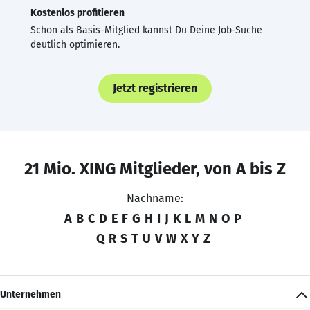
Kostenlos profitieren
Schon als Basis-Mitglied kannst Du Deine Job-Suche
deutlich optimieren.
Jetzt registrieren
21 Mio. XING Mitglieder, von A bis Z
Nachname:
A
B
C
D
E
F
G
H
I
J
K
L
M
N
O
P
Q
R
S
T
U
V
W
X
Y
Z
Unternehmen