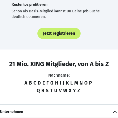
Kostenlos profitieren
Schon als Basis-Mitglied kannst Du Deine Job-Suche
deutlich optimieren.
Jetzt registrieren
21 Mio. XING Mitglieder, von A bis Z
Nachname:
A
B
C
D
E
F
G
H
I
J
K
L
M
N
O
P
Q
R
S
T
U
V
W
X
Y
Z
Unternehmen