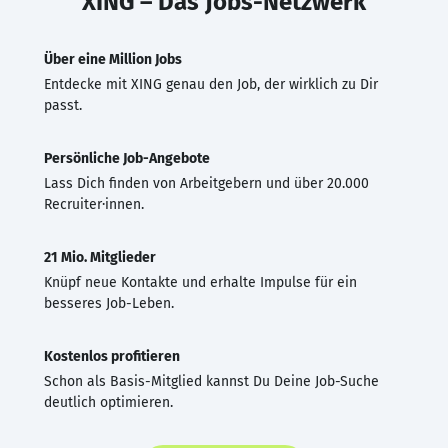
XING – Das Jobs-Netzwerk
Über eine Million Jobs
Entdecke mit XING genau den Job, der wirklich zu Dir
passt.
Persönliche Job-Angebote
Lass Dich finden von Arbeitgebern und über 20.000
Recruiter·innen.
21 Mio. Mitglieder
Knüpf neue Kontakte und erhalte Impulse für ein
besseres Job-Leben.
Kostenlos profitieren
Schon als Basis-Mitglied kannst Du Deine Job-Suche
deutlich optimieren.