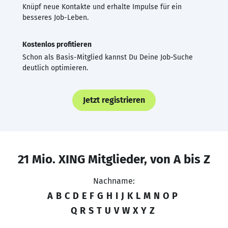
Knüpf neue Kontakte und erhalte Impulse für ein
besseres Job-Leben.
Kostenlos profitieren
Schon als Basis-Mitglied kannst Du Deine Job-Suche
deutlich optimieren.
Jetzt registrieren
21 Mio. XING Mitglieder, von A bis Z
Nachname:
A
B
C
D
E
F
G
H
I
J
K
L
M
N
O
P
Q
R
S
T
U
V
W
X
Y
Z