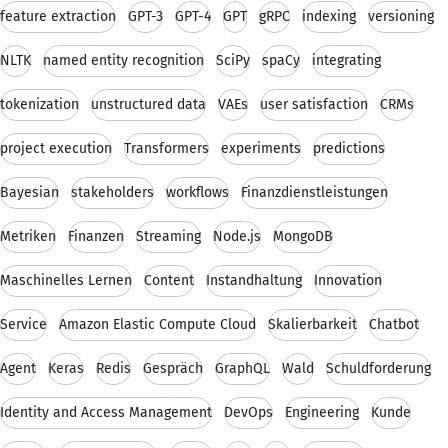
feature extraction
GPT-3
GPT-4
GPT
gRPC
indexing
versioning
NLTK
named entity recognition
SciPy
spaCy
integrating
tokenization
unstructured data
VAEs
user satisfaction
CRMs
project execution
Transformers
experiments
predictions
Bayesian
stakeholders
workflows
Finanzdienstleistungen
Metriken
Finanzen
Streaming
Node.js
MongoDB
Maschinelles Lernen
Content
Instandhaltung
Innovation
Service
Amazon Elastic Compute Cloud
Skalierbarkeit
Chatbot
Agent
Keras
Redis
Gespräch
GraphQL
Wald
Schuldforderung
Identity and Access Management
DevOps
Engineering
Kunde