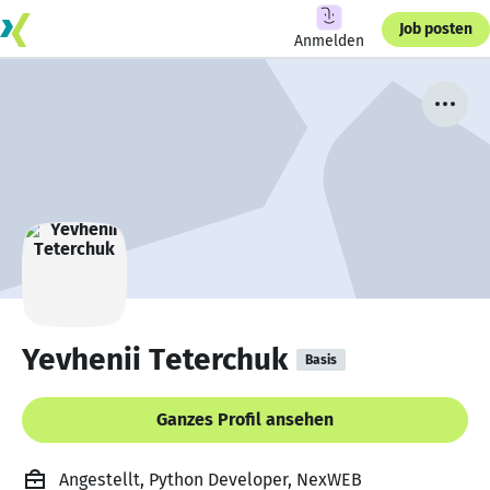
Job posten
Anmelden
Yevhenii Teterchuk
Basis
Ganzes Profil ansehen
Angestellt, Python Developer, NexWEB