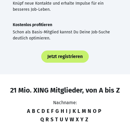
Knüpf neue Kontakte und erhalte Impulse für ein
besseres Job-Leben.
Kostenlos profitieren
Schon als Basis-Mitglied kannst Du Deine Job-Suche
deutlich optimieren.
Jetzt registrieren
21 Mio. XING Mitglieder, von A bis Z
Nachname:
A
B
C
D
E
F
G
H
I
J
K
L
M
N
O
P
Q
R
S
T
U
V
W
X
Y
Z