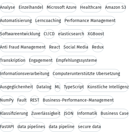
Analyse
Einzelhandel
Microsoft Azure
Healthcare
Amazon S3
Automatisierung
Lerncoaching
Performance Management
Softwareentwicklung
CI/CD
elasticsearch
XGBoost
Anti Fraud Management
React
Social Media
Redux
Transkription
Engagement
Empfehlungssysteme
Informationsverarbeitung
Computerunterstützte Übersetzung
Ausgeglichenheit
Datalog
ML
TypeScript
Künstliche Intelligenz
NumPy
Fault
REST
Business-Performance-Management
Klassifizierung
Zuverlässigkeit
JSON
Informatik
Business Case
FastAPI
data pipelines
data pipeline
secure data