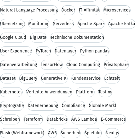
Natural Language Processing
Docker
IT-Affinität
Microservices
Übersetzung
Monitoring
Serverless
Apache Spark
Apache Kafka
Google Cloud
Big Data
Technische Dokumentation
User Experience
PyTorch
Datenlager
Python pandas
Datenverarbeitung
TensorFlow
Cloud Computing
Privatsphäre
Dataset
BigQuery
Generative KI
Kundenservice
Echtzeit
Kubernetes
Verteilte Anwendungen
Plattform
Testing
Kryptografie
Datenerhebung
Compliance
Globale Markt
Schreiben
Terraform
Databricks
AWS Lambda
E-Commerce
Flask (Webframework)
AWS
Sicherheit
Spielfilm
Next.js