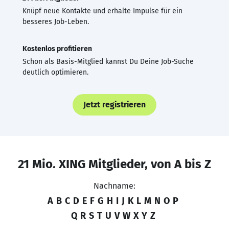
Knüpf neue Kontakte und erhalte Impulse für ein
besseres Job-Leben.
Kostenlos profitieren
Schon als Basis-Mitglied kannst Du Deine Job-Suche
deutlich optimieren.
Jetzt registrieren
21 Mio. XING Mitglieder, von A bis Z
Nachname:
A
B
C
D
E
F
G
H
I
J
K
L
M
N
O
P
Q
R
S
T
U
V
W
X
Y
Z