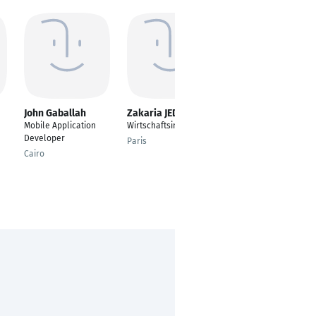
John Gaballah
Zakaria JEDDI
Eric Muoka
Mobile Application
Wirtschaftsinformatik
Mobile App Developer
Developer
Paris
New Nigeria
Cairo