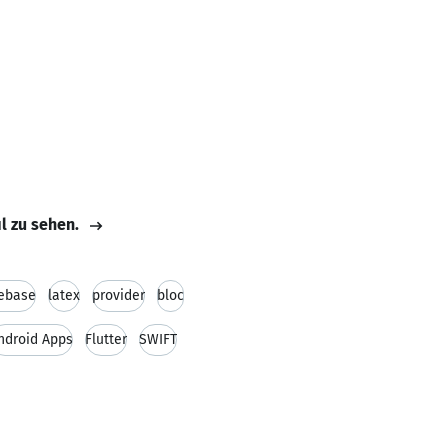
il zu sehen.
rebase
latex
provider
bloc
ndroid Apps
Flutter
SWIFT