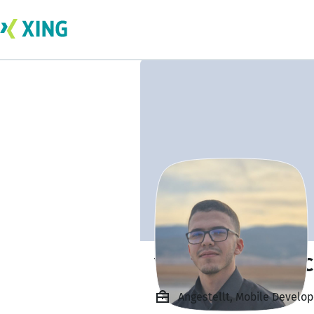
Youcef El Amine
Angestellt, Mobile Develo