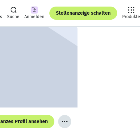
Stellenanzeige schalten
ts
Suche
Anmelden
Produkte
anzes Profil ansehen