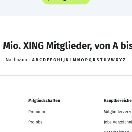
 Mio. XING Mitglieder, von A bi
Nachname:
A
B
C
D
E
F
G
H
I
J
K
L
M
N
O
P
Q
R
S
T
U
V
W
X
Y
Z
Mitgliedschaften
Hauptbereiche
Premium
Mitgliederverz
ProJobs
Jobs Verzeichn