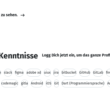
e zu sehen.
Kenntnisse
Logg Dich jetzt ein, um das ganze Prof
n
slack
figma
adobe xd
uiux
jira
bitbucket
GitHub
GitLab
fi
codemagic
gitla
Android
iOS
Git
Dart (Programmiersprache)
A