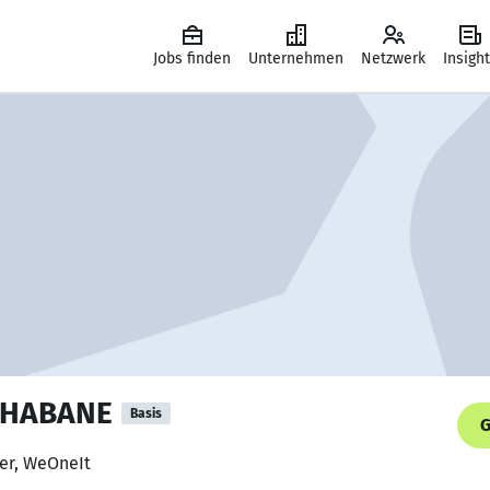
Jobs finden
Unternehmen
Netzwerk
Insigh
 CHABANE
Basis
G
per, WeOneIt