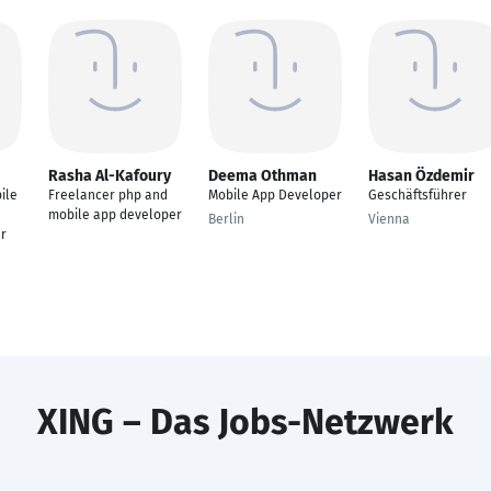
Rasha Al-Kafoury
Deema Othman
Hasan Özdemir
ile
Freelancer php and
Mobile App Developer
Geschäftsführer
mobile app developer
Berlin
Vienna
r
XING – Das Jobs-Netzwerk