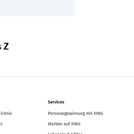
s Z
Services
eichnis
Personalgewinnung mit XING
is
Werben auf XING