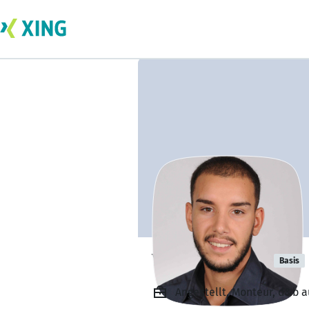
Youcef Seridi
Basis
Angestellt, Monteur, d&b 