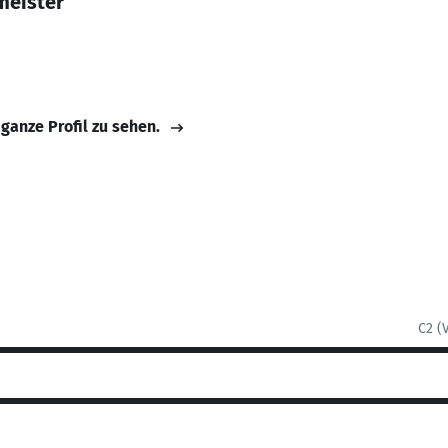
meister
 ganze Profil zu sehen.
C2 (