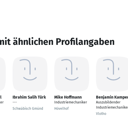
mit ähnlichen Profilangaben
l
Ibrahim Salih Türk
Mike Hoffmann
Benjamin Kampe
ker
---
Industriemechaniker
Auszubildender
Industriemechanike
Schwäbisch Gmünd
Hövelhof
Vlotho