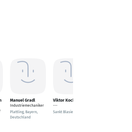
n
Manuel Gradl
Viktor Koch
Claus Schmidt
Industriemechaniker
---
Stellv.
r
Werkstattleiter/Indus
Plattling, Bayern,
Sankt Blasien
triemechaniker/Elektr
Deutschland
ofachkraft
Engelskirchen