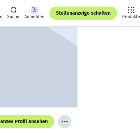
Stellenanzeige schalten
ts
Suche
Anmelden
Produkte
anzes Profil ansehen