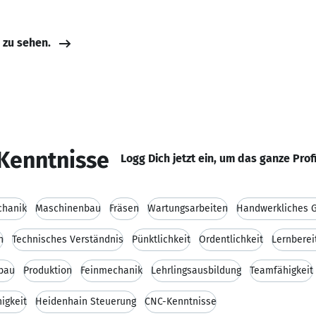
e zu sehen.
Kenntnisse
Logg Dich jetzt ein, um das ganze Prof
hanik
Maschinenbau
Fräsen
Wartungsarbeiten
Handwerkliches 
n
Technisches Verständnis
Pünktlichkeit
Ordentlichkeit
Lernberei
bau
Produktion
Feinmechanik
Lehrlingsausbildung
Teamfähigkeit
igkeit
Heidenhain Steuerung
CNC-Kenntnisse