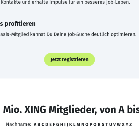
Kontakte und erhalte Impulse für ein besseres Job-Leben.
s profitieren
asis-Mitglied kannst Du Deine Job-Suche deutlich optimieren.
Jetzt registrieren
 Mio. XING Mitglieder, von A bi
Nachname:
A
B
C
D
E
F
G
H
I
J
K
L
M
N
O
P
Q
R
S
T
U
V
W
X
Y
Z