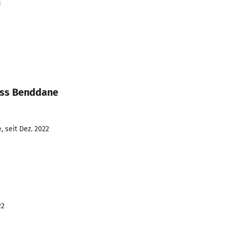
k
ess Benddane
 seit Dez. 2022
22