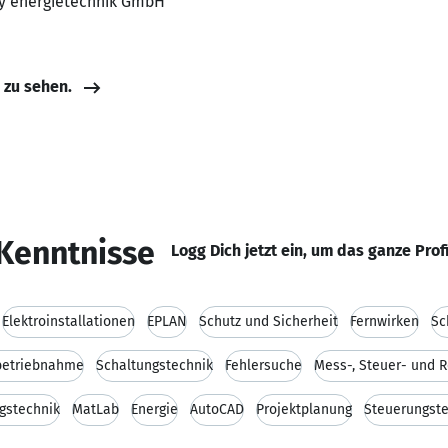
sky energietechnik GmbH
e zu sehen.
Kenntnisse
Logg Dich jetzt ein, um das ganze Prof
Elektroinstallationen
EPLAN
Schutz und Sicherheit
Fernwirken
Sc
betriebnahme
Schaltungstechnik
Fehlersuche
Mess-, Steuer- und 
gstechnik
MatLab
Energie
AutoCAD
Projektplanung
Steuerungste