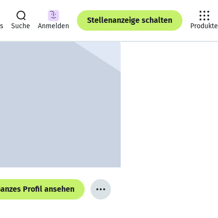
Stellenanzeige schalten
ts
Suche
Anmelden
Produkte
anzes Profil ansehen