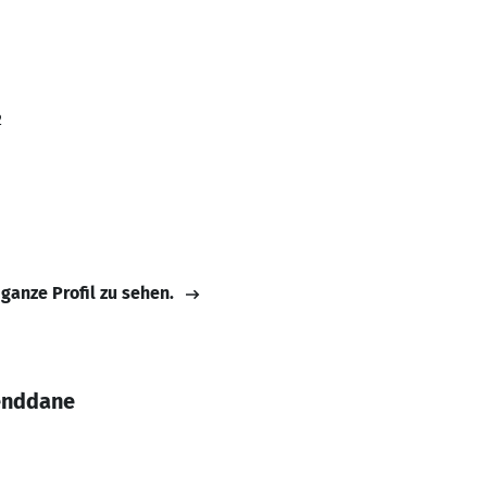
2
 ganze Profil zu sehen.
enddane