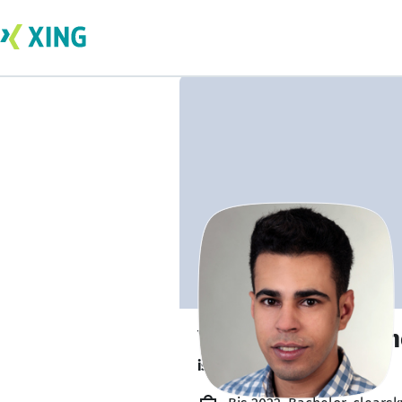
Youness Benddan
ist offen für Projekte. 🔎