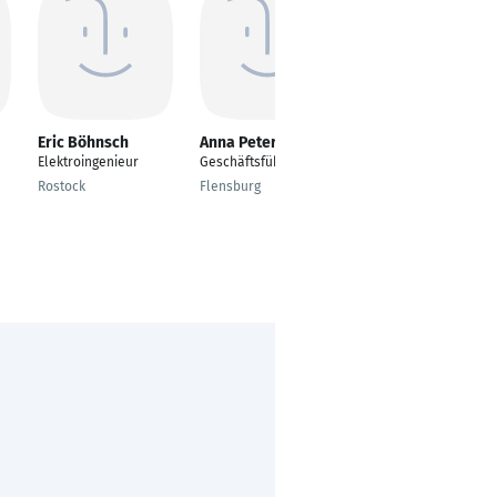
Eric Böhnsch
Anna Petermann
Christian
Hutmacher
Elektroingenieur
Geschäftsführerin
Elektroingenieur
Rostock
Flensburg
Salzgitter