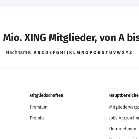
 Mio. XING Mitglieder, von A bi
Nachname:
A
B
C
D
E
F
G
H
I
J
K
L
M
N
O
P
Q
R
S
T
U
V
W
X
Y
Z
Mitgliedschaften
Hauptbereiche
Premium
Mitgliederverz
ProJobs
Jobs Verzeichn
Unternehmen