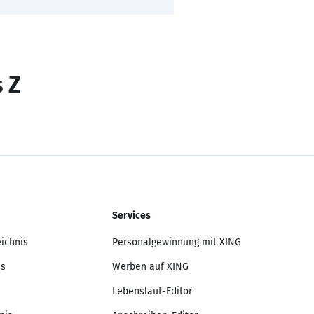
s Z
Services
eichnis
Personalgewinnung mit XING
is
Werben auf XING
Lebenslauf-Editor