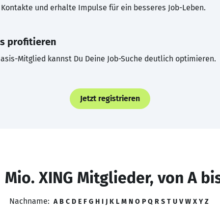
Kontakte und erhalte Impulse für ein besseres Job-Leben.
s profitieren
asis-Mitglied kannst Du Deine Job-Suche deutlich optimieren.
Jetzt registrieren
 Mio. XING Mitglieder, von A bi
Nachname:
A
B
C
D
E
F
G
H
I
J
K
L
M
N
O
P
Q
R
S
T
U
V
W
X
Y
Z