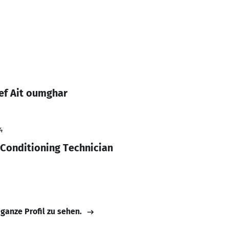
ef Ait oumghar
4
 Conditioning Technician
 ganze Profil zu sehen.