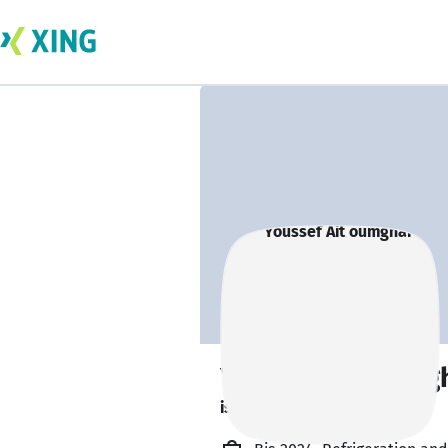
Youssef Ait oumg
is researching.