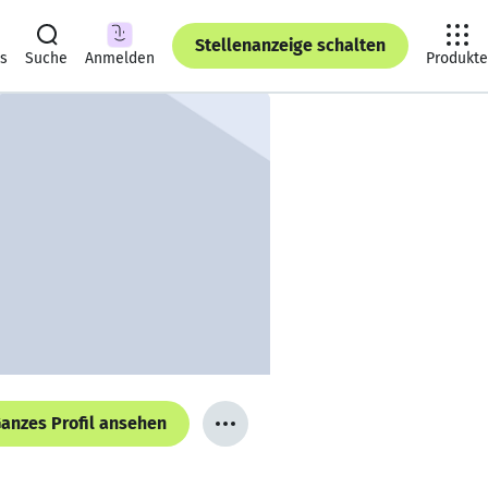
Stellenanzeige schalten
ts
Suche
Anmelden
Produkte
anzes Profil ansehen