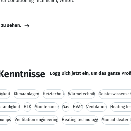
 Air Conditioning Technician, Ventec
e zu sehen.
Kenntnisse
Logg Dich jetzt ein, um das ganze Prof
igkeit
Klimaanlagen
Heiztechnik
Wärmetechnik
Geisteswissensc
ständigkeit
HLK
Maintenance
Gas
HVAC
Ventilation
Heating Ins
pumps
Ventilation engineering
Heating technology
Manual dexteri