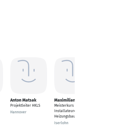
Anton Matsak
Maximilian Steinau
rani banoth
Projektleiter HKLS
Meisterkurs
---
Installateure und
Hannover
Berlin
Heizungsbauer
Iserlohn