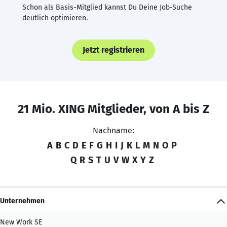
Schon als Basis-Mitglied kannst Du Deine Job-Suche
deutlich optimieren.
Jetzt registrieren
21 Mio. XING Mitglieder, von A bis Z
Nachname:
A
B
C
D
E
F
G
H
I
J
K
L
M
N
O
P
Q
R
S
T
U
V
W
X
Y
Z
Unternehmen
New Work SE