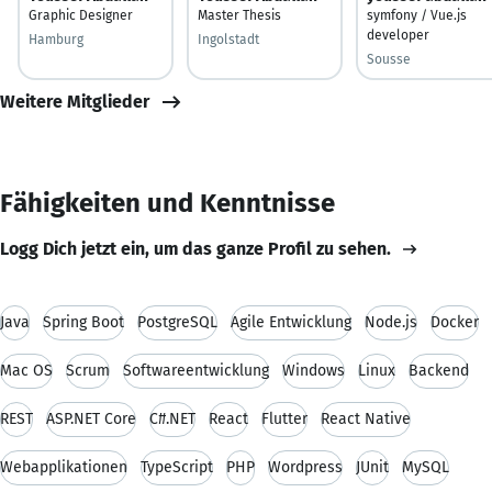
Graphic Designer
Master Thesis
symfony / Vue.js
developer
Hamburg
Ingolstadt
Sousse
Weitere Mitglieder
Fähigkeiten und Kenntnisse
Logg Dich jetzt ein, um das ganze Profil zu sehen.
Java
Spring Boot
PostgreSQL
Agile Entwicklung
Node.js
Docker
Mac OS
Scrum
Softwareentwicklung
Windows
Linux
Backend
REST
ASP.NET Core
C#.NET
React
Flutter
React Native
Webapplikationen
TypeScript
PHP
Wordpress
JUnit
MySQL