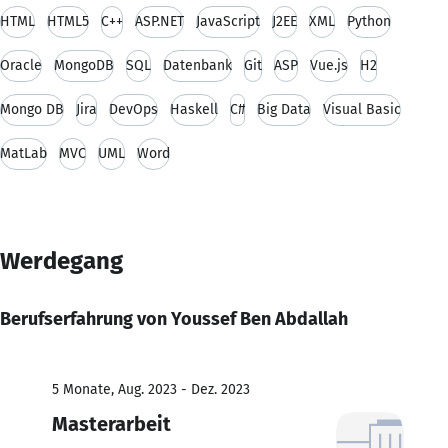
HTML
HTML5
C++
ASP.NET
JavaScript
J2EE
XML
Python
Oracle
MongoDB
SQL
Datenbank
Git
ASP
Vue.js
H2
Mongo DB
Jira
DevOps
Haskell
C#
Big Data
Visual Basic
MatLab
MVC
UML
Word
Werdegang
Berufserfahrung von Youssef Ben Abdallah
5 Monate, Aug. 2023 - Dez. 2023
Masterarbeit