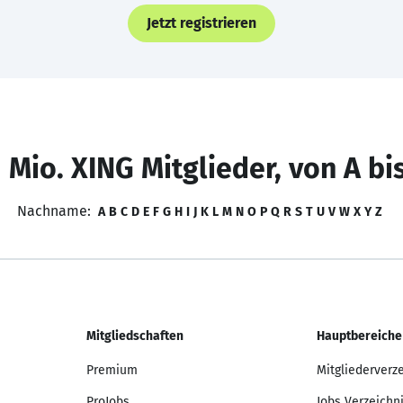
Jetzt registrieren
 Mio. XING Mitglieder, von A bi
Nachname:
A
B
C
D
E
F
G
H
I
J
K
L
M
N
O
P
Q
R
S
T
U
V
W
X
Y
Z
Mitgliedschaften
Hauptbereiche
Premium
Mitgliederverz
ProJobs
Jobs Verzeichn