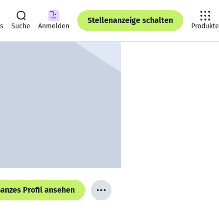
Stellenanzeige schalten
ts
Suche
Anmelden
Produkte
anzes Profil ansehen