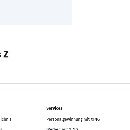
s Z
Services
eichnis
Personalgewinnung mit XING
is
Werben auf XING