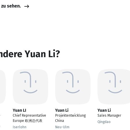
e zu sehen.
ndere Yuan Li?
Yuan LI
Yuan Li
Yuan Li
–
Chief Representative
Projektentwicklung
Sales Manager
Europe 欧洲总代表
China
Qingdao
m
Iserlohn
Neu-Ulm