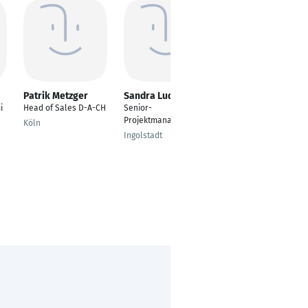
Patrik Metzger
Sandra Ludwig
Burak Karakurt
i
Head of Sales D-A-CH
Senior-
Channel Manager
Projektmanagerin
Köln
München
Ingolstadt