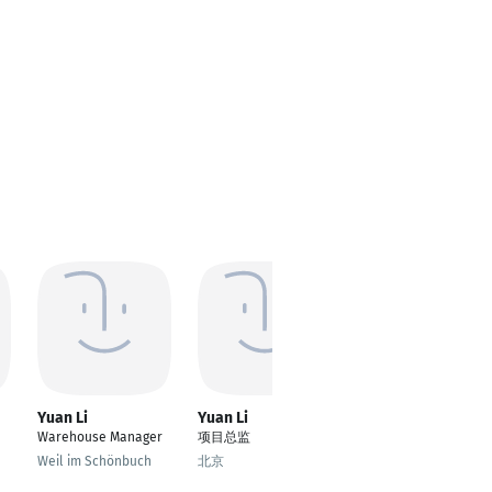
Yuan Li
Yuan Li
Warehouse Manager
项目总监
Weil im Schönbuch
北京