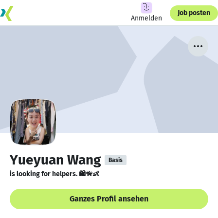
Job posten
Anmelden
Yueyuan Wang
Basis
is looking for helpers. 🛍🦮👶
Ganzes Profil ansehen