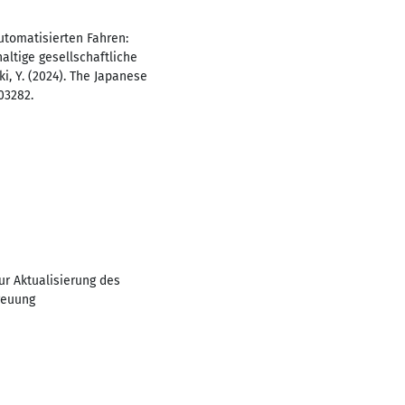
tomatisierten Fahren:
ltige gesellschaftliche
, Y. (2024). The Japanese
03282.
r Aktualisierung des
reuung