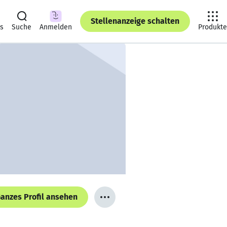
Stellenanzeige schalten
ts
Suche
Anmelden
Produkte
anzes Profil ansehen