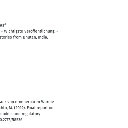
yas“
- Wichtigste Veröffentlichung: -
stories from Bhutan, India,
ptanz von erneuerbaren Wärme-
hto, M. (2019). Final report on
models and regulatory
0.2777/58536