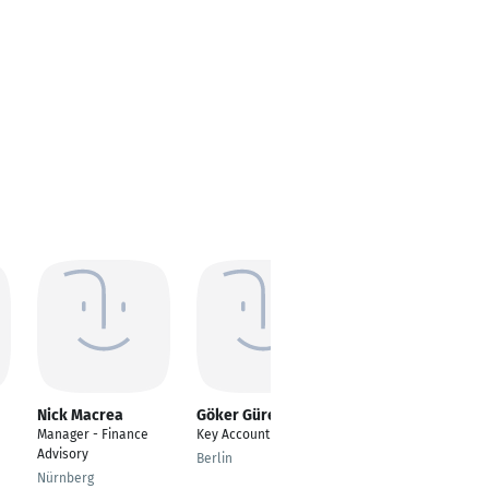
Nick Macrea
Göker Gürel
Maximilian Pawlak
Manager - Finance
Key Account Manager
Assistant Manager
Advisory
Berlin
Düsseldorf
Nürnberg