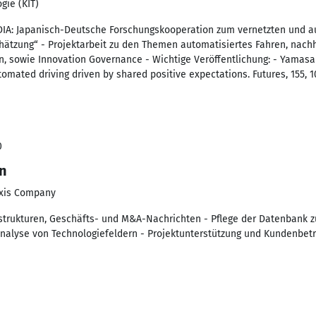
gie (KIT)
DIA: Japanisch-Deutsche Forschungskooperation zum vernetzten und au
tzung“ - Projektarbeit zu den Themen automatisiertes Fahren, nachha
 sowie Innovation Governance - Wichtige Veröffentlichung: - Yamasaki
mated driving driven by shared positive expectations. Futures, 155, 1
0
n
exis Company
rukturen, Geschäfts- und M&A-Nachrichten - Pflege der Datenbank zu
nalyse von Technologiefeldern - Projektunterstützung und Kundenbet