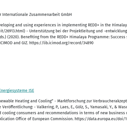
für Internationale Zusammenarbeit GmbH
veloping and using experiences in implementing REDD+ in the Himala
t/26913.html) - Unterstützung bei der Projektleitung und -entwicklung 
(Eds.) (2020). Benefiting from the REDD+ Himalaya Programme: Success 
ICIMOD and GIZ. https://lib.icimod.org/record/34890
 Energiesysteme ISE
newable Heating and Cooling“ - Marktforschung zur Verbraucherakze
eröffentlichung: - Valkering, P., Laes, E., Gölz, S., Yamasaki, Y., & Wasc
and cooling consumers and recommendations in terms of new business 
blication Office of European Commission. https://data.europa.eu/doi/1