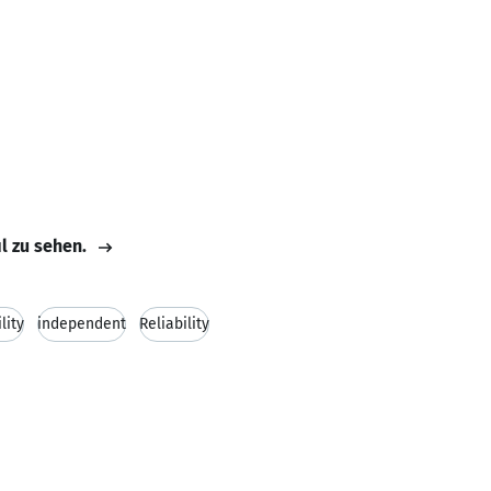
il zu sehen.
lity
independent
Reliability