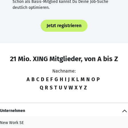
Schon als Basis-Mitglied kannst Du Deine Job-Suche
deutlich optimieren.
Jetzt registrieren
21 Mio. XING Mitglieder, von A bis Z
Nachname:
A
B
C
D
E
F
G
H
I
J
K
L
M
N
O
P
Q
R
S
T
U
V
W
X
Y
Z
Unternehmen
New Work SE