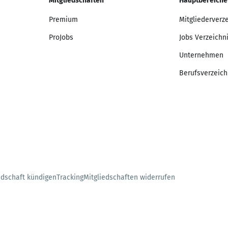
Mitgliedschaften
Hauptbereiche
Premium
Mitgliederverz
ProJobs
Jobs Verzeichn
Unternehmen
Berufsverzeich
edschaft kündigen
Tracking
Mitgliedschaften widerrufen