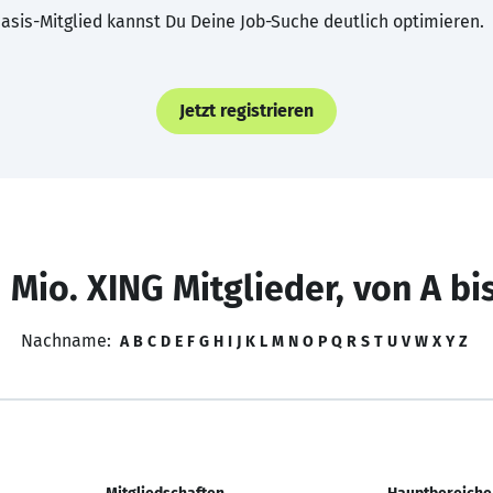
asis-Mitglied kannst Du Deine Job-Suche deutlich optimieren.
Jetzt registrieren
 Mio. XING Mitglieder, von A bi
Nachname:
A
B
C
D
E
F
G
H
I
J
K
L
M
N
O
P
Q
R
S
T
U
V
W
X
Y
Z