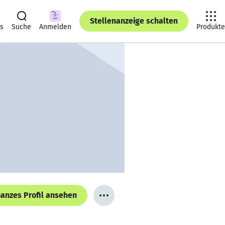
Stellenanzeige schalten
ts
Suche
Anmelden
Produkte
anzes Profil ansehen