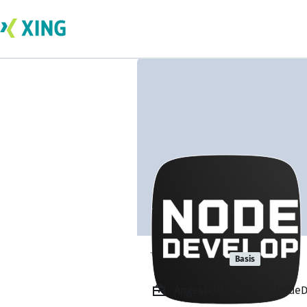
Yur Dert
Basis
Angestellt, Founder, Node