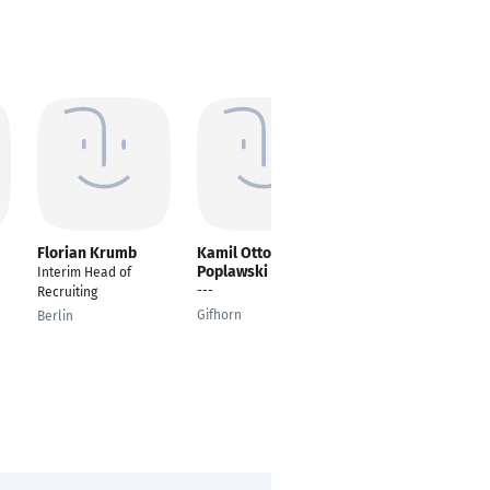
Florian Krumb
Kamil Otto Walter-
Slava Bogomolov
Poplawski
l
Interim Head of
Founder, CMO
---
Recruiting
Prosument
Gifhorn
Berlin