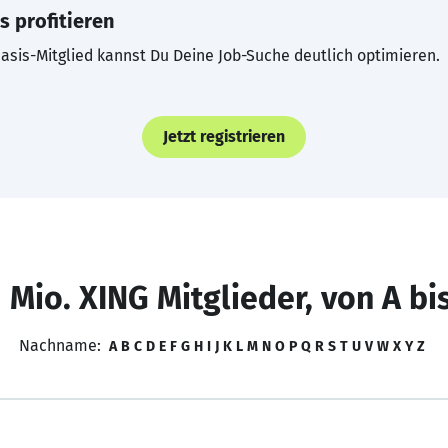
s profitieren
asis-Mitglied kannst Du Deine Job-Suche deutlich optimieren.
Jetzt registrieren
 Mio. XING Mitglieder, von A bi
Nachname:
A
B
C
D
E
F
G
H
I
J
K
L
M
N
O
P
Q
R
S
T
U
V
W
X
Y
Z