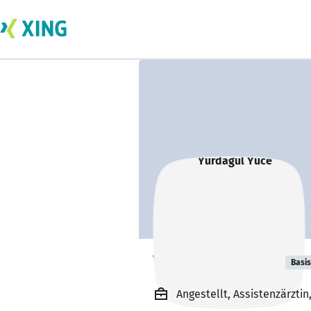
Yurdagül Yüce
Basis
Angestellt, Assistenzärzti