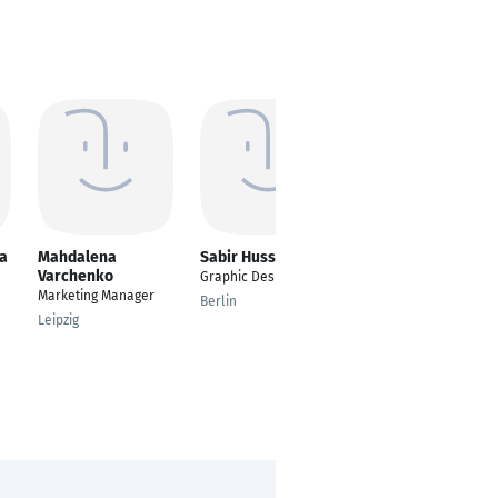
a
Mahdalena
Sabir Hussain
Abdullah Al Mamun
Varchenko
Graphic Designer
---
Marketing Manager
Berlin
Vienna
Leipzig