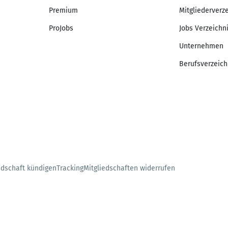
Premium
Mitgliederverz
ProJobs
Jobs Verzeichn
Unternehmen
Berufsverzeich
edschaft kündigen
Tracking
Mitgliedschaften widerrufen