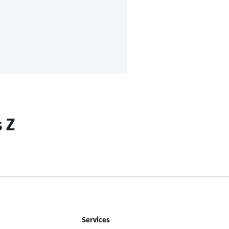
s Z
Services