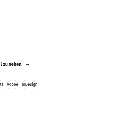
il zu sehen.
ts
Adobe
InDesign