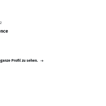
22
ence
 ganze Profil zu sehen.