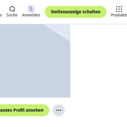
Stellenanzeige schalten
ts
Suche
Anmelden
Produkte
anzes Profil ansehen