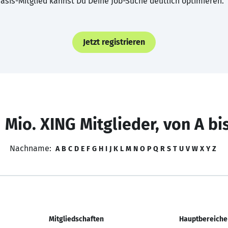
asis-Mitglied kannst Du Deine Job-Suche deutlich optimieren.
Jetzt registrieren
 Mio. XING Mitglieder, von A bi
Nachname:
A
B
C
D
E
F
G
H
I
J
K
L
M
N
O
P
Q
R
S
T
U
V
W
X
Y
Z
Mitgliedschaften
Hauptbereiche