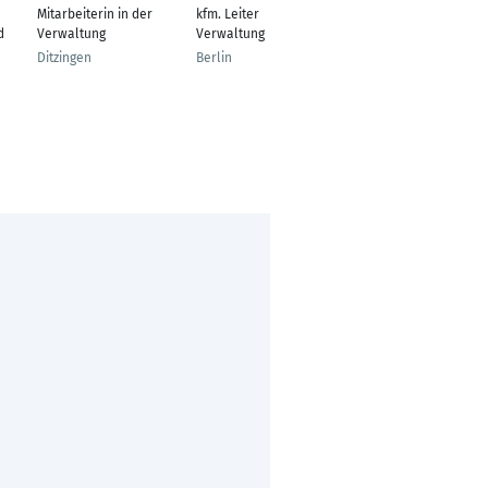
Mitarbeiterin in der
kfm. Leiter
Geprüfte
d
Verwaltung
Verwaltung
Rechtsfachwirtin
Ditzingen
Berlin
Hetzerath