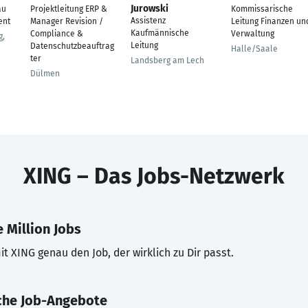
Jurowski
au
Projektleitung ERP &
Kommissarische
Assistenz
ent
Manager Revision /
Leitung Finanzen un
Kaufmännische
Compliance &
Verwaltung
g,
Leitung
Datenschutzbeauftrag
Halle/Saale
ter
Landsberg am Lech
Dülmen
XING – Das Jobs-Netzwerk
 Million Jobs
t XING genau den Job, der wirklich zu Dir passt.
che Job-Angebote