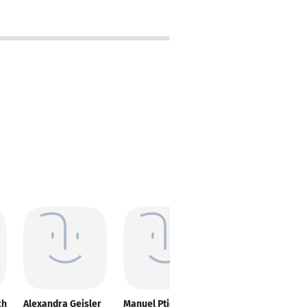
ch
Alexandra Geisler
Manuel Pticek
Jasmin Marquenie