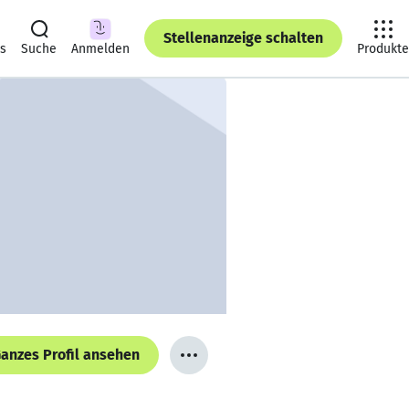
Stellenanzeige schalten
ts
Suche
Anmelden
Produkte
anzes Profil ansehen