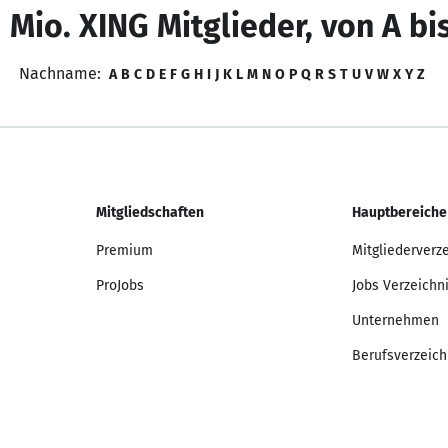
 Mio. XING Mitglieder, von A bi
Nachname:
A
B
C
D
E
F
G
H
I
J
K
L
M
N
O
P
Q
R
S
T
U
V
W
X
Y
Z
Mitgliedschaften
Hauptbereiche
Premium
Mitgliederverz
ProJobs
Jobs Verzeichn
Unternehmen
Berufsverzeich