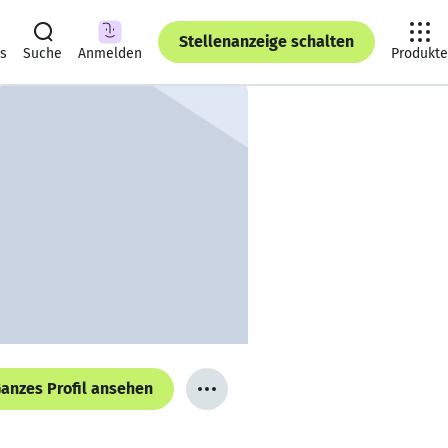
Stellenanzeige schalten
ts
Suche
Anmelden
Produkte
anzes Profil ansehen