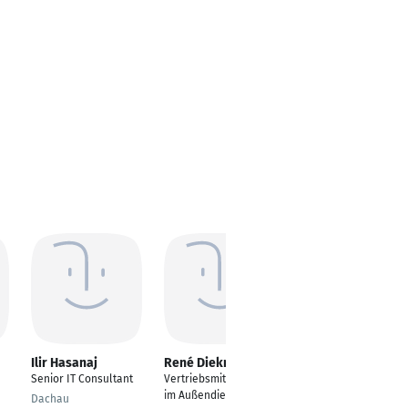
Ilir Hasanaj
René Diekmann
Robert Wegner
Senior IT Consultant
Vertriebsmitarbeiter
Head of Investor
im Außendienst
Relations
Dachau