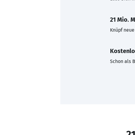
21 Mio. M
Knüpf neue 
Kostenlo
Schon als B
21