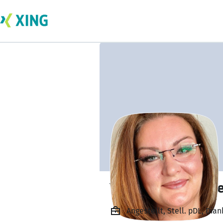
Yvonne Kirchlind
Angestellt, Stell. pDL, Dia