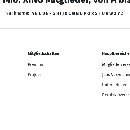
Nachname:
A
B
C
D
E
F
G
H
I
J
K
L
M
N
O
P
Q
R
S
T
U
V
W
X
Y
Z
Mitgliedschaften
Hauptbereiche
Premium
Mitgliederverz
ProJobs
Jobs Verzeichn
Unternehmen
Berufsverzeich