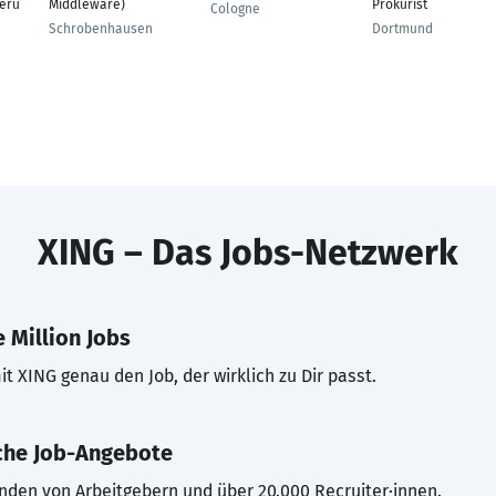
heru
Middleware)
Prokurist
Cologne
Schrobenhausen
Dortmund
XING – Das Jobs-Netzwerk
 Million Jobs
t XING genau den Job, der wirklich zu Dir passt.
che Job-Angebote
inden von Arbeitgebern und über 20.000 Recruiter·innen.