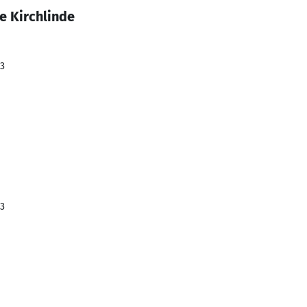
e Kirchlinde
23
23