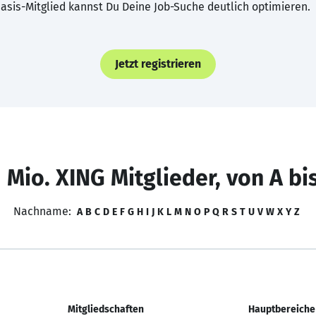
asis-Mitglied kannst Du Deine Job-Suche deutlich optimieren.
Jetzt registrieren
 Mio. XING Mitglieder, von A bi
Nachname:
A
B
C
D
E
F
G
H
I
J
K
L
M
N
O
P
Q
R
S
T
U
V
W
X
Y
Z
Mitgliedschaften
Hauptbereiche