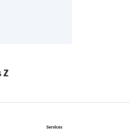
s Z
Services