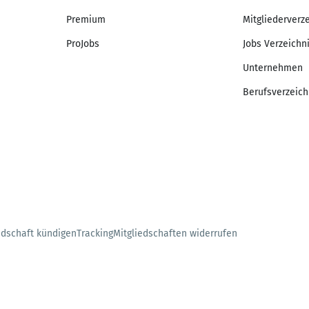
Premium
Mitgliederverz
ProJobs
Jobs Verzeichn
Unternehmen
Berufsverzeich
edschaft kündigen
Tracking
Mitgliedschaften widerrufen