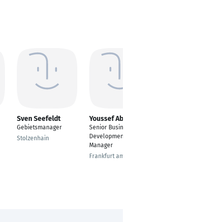
Sven Seefeldt
Youssef Abu-Yabes
Stefan Lipics
Gebietsmanager
Senior Business
Abteilungsleiter
Development
Kundenmanagement
Stolzenhain
Manager
Grevenbroich
Frankfurt am Main