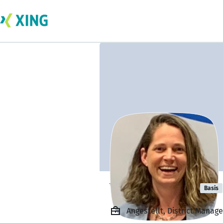
Yvonne Söser
Basis
Angestellt, District Mana