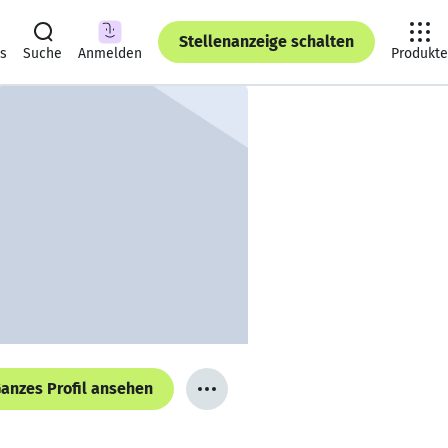
Stellenanzeige schalten
ts
Suche
Anmelden
Produkte
anzes Profil ansehen