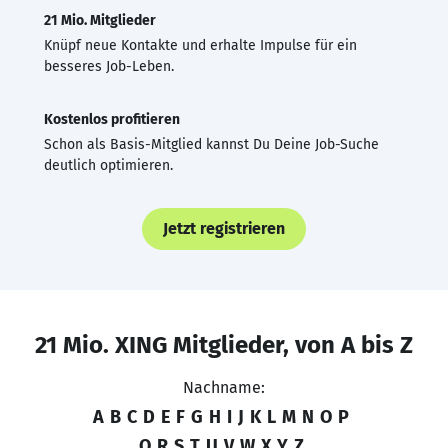
21 Mio. Mitglieder
Knüpf neue Kontakte und erhalte Impulse für ein
besseres Job-Leben.
Kostenlos profitieren
Schon als Basis-Mitglied kannst Du Deine Job-Suche
deutlich optimieren.
Jetzt registrieren
21 Mio. XING Mitglieder, von A bis Z
Nachname:
A
B
C
D
E
F
G
H
I
J
K
L
M
N
O
P
Q
R
S
T
U
V
W
X
Y
Z