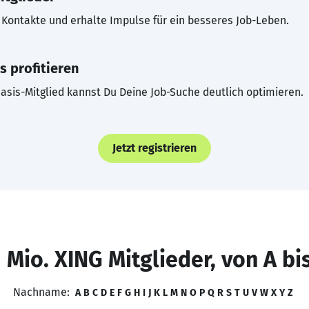
Kontakte und erhalte Impulse für ein besseres Job-Leben.
s profitieren
asis-Mitglied kannst Du Deine Job-Suche deutlich optimieren.
Jetzt registrieren
 Mio. XING Mitglieder, von A bi
Nachname:
A
B
C
D
E
F
G
H
I
J
K
L
M
N
O
P
Q
R
S
T
U
V
W
X
Y
Z