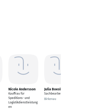
Nicole Andersson
Julia Boesler
Julia Müller
Kauffrau für
Sachbearbeiterin
Sachbearbeiter
Speditions- und
Birkenau
Saalfeld
Logistikdienstleistung
en