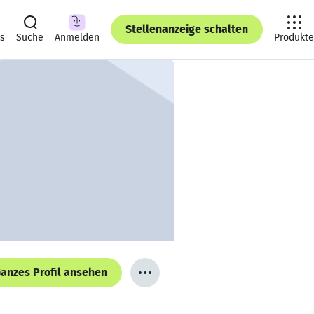
Stellenanzeige schalten
ts
Suche
Anmelden
Produkte
anzes Profil ansehen