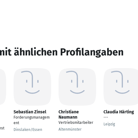
mit ähnlichen Profilangaben
Sebastian Zinsel
Christiane
Claudia Härting
Naumann
Forderungsmanagem
---
Vertriebsmitarbeiter
ent
Leipzig
nst
Altenmünster
Dinslaken/Essen