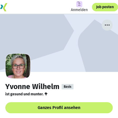
Job posten
Anmelden
Yvonne Wilhelm
Basis
ist gesund und munter. 🥦
Ganzes Profil ansehen