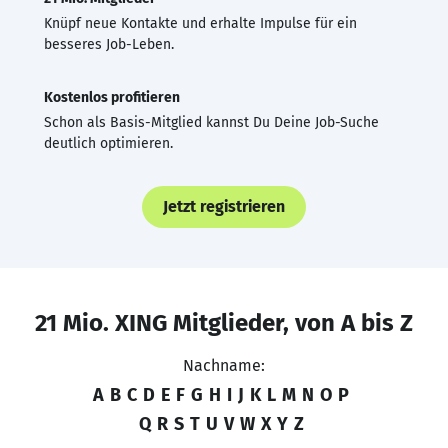
Knüpf neue Kontakte und erhalte Impulse für ein
besseres Job-Leben.
Kostenlos profitieren
Schon als Basis-Mitglied kannst Du Deine Job-Suche
deutlich optimieren.
Jetzt registrieren
21 Mio. XING Mitglieder, von A bis Z
Nachname:
A
B
C
D
E
F
G
H
I
J
K
L
M
N
O
P
Q
R
S
T
U
V
W
X
Y
Z