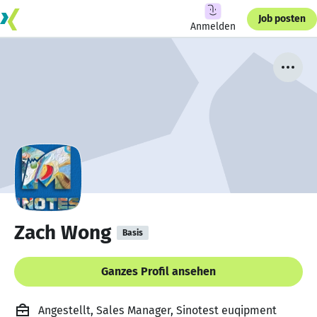
Job posten
Anmelden
Zach Wong
Basis
Ganzes Profil ansehen
Angestellt, Sales Manager, Sinotest euqipment