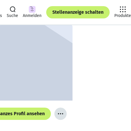
Stellenanzeige schalten
ts
Suche
Anmelden
Produkte
anzes Profil ansehen