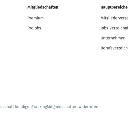
Mitgliedschaften
Hauptbereiche
Premium
Mitgliederverz
ProJobs
Jobs Verzeichn
Unternehmen
Berufsverzeich
edschaft kündigen
Tracking
Mitgliedschaften widerrufen