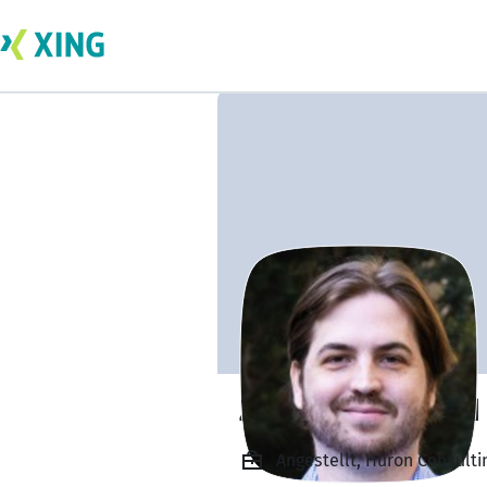
Zachary Crawford
Angestellt, Huron Consulti