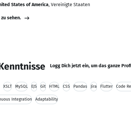
nited States of America
, Vereinigte Staaten
e zu sehen.
Kenntnisse
Logg Dich jetzt ein, um das ganze Prof
XSLT
MySQL
EJS
Git
HTML
CSS
Pandas
Jira
Flutter
Code R
nuous Integration
Adaptability