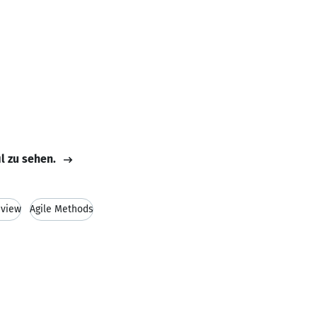
il zu sehen.
eview
Agile Methods