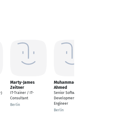
Marty-James
Muhammad Uzair
MEET SONPAR
Zeitner
Ahmed
Fullstack Developer
IT-Trainer / IT-
Senior Software
r)
Berlin
Consultant
Development
Engineer
Berlin
Berlin