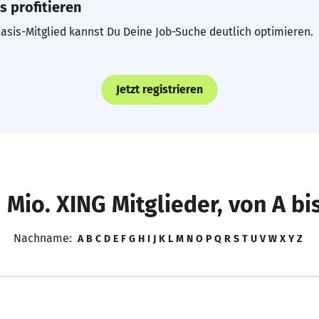
s profitieren
asis-Mitglied kannst Du Deine Job-Suche deutlich optimieren.
Jetzt registrieren
 Mio. XING Mitglieder, von A bi
Nachname:
A
B
C
D
E
F
G
H
I
J
K
L
M
N
O
P
Q
R
S
T
U
V
W
X
Y
Z