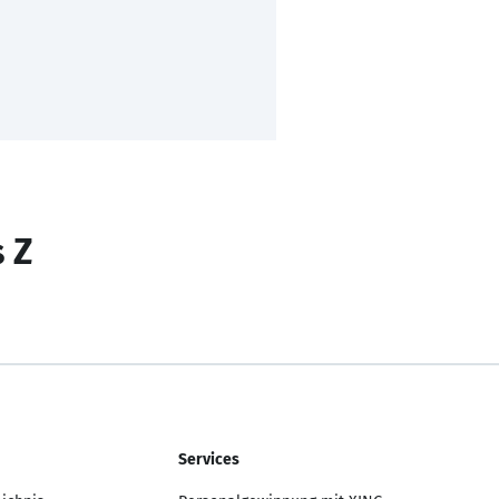
s Z
Services