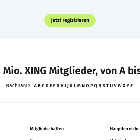
Jetzt registrieren
 Mio. XING Mitglieder, von A bi
Nachname:
A
B
C
D
E
F
G
H
I
J
K
L
M
N
O
P
Q
R
S
T
U
V
W
X
Y
Z
Mitgliedschaften
Hauptbereiche