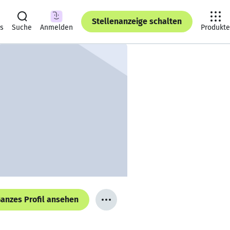
Stellenanzeige schalten
ts
Suche
Anmelden
Produkte
anzes Profil ansehen