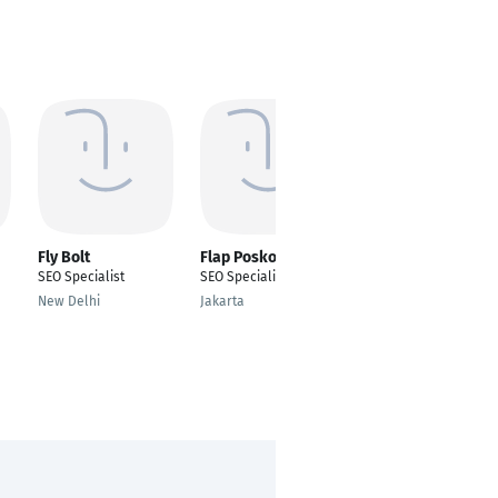
Fly Bolt
Flap Poskobet
Seyam Hossen
SEO Specialist
SEO Specialist
---
New Delhi
Jakarta
Rangpur