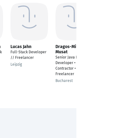
n
Lucas Jahn
Dragos-Mihai
Tobias Boertz
Musat
ik
Full-Stack Developer
Co-Founder & Full-
Senior Java Full-Stack
// Freelancer
Stack Engineer bei
Developer •
Sugarcode
Leipzig
Contractor •
Trier
Freelancer
Bucharest