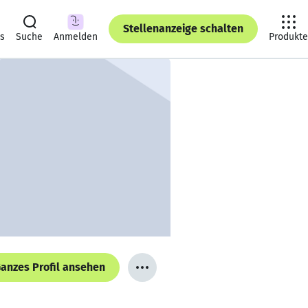
Stellenanzeige schalten
ts
Suche
Anmelden
Produkte
anzes Profil ansehen