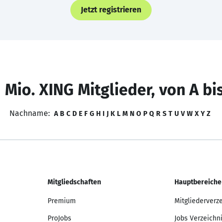
Jetzt registrieren
 Mio. XING Mitglieder, von A bi
Nachname:
A
B
C
D
E
F
G
H
I
J
K
L
M
N
O
P
Q
R
S
T
U
V
W
X
Y
Z
Mitgliedschaften
Hauptbereiche
Premium
Mitgliederverz
ProJobs
Jobs Verzeichn