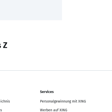
s Z
Services
eichnis
Personalgewinnung mit XING
is
Werben auf XING