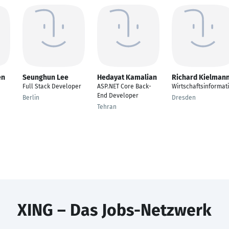
en
Seunghun Lee
Hedayat Kamalian
Richard Kielman
Full Stack Developer
ASP.NET Core Back-
Wirtschaftsinformat
End Developer
Berlin
Dresden
Tehran
XING – Das Jobs-Netzwerk