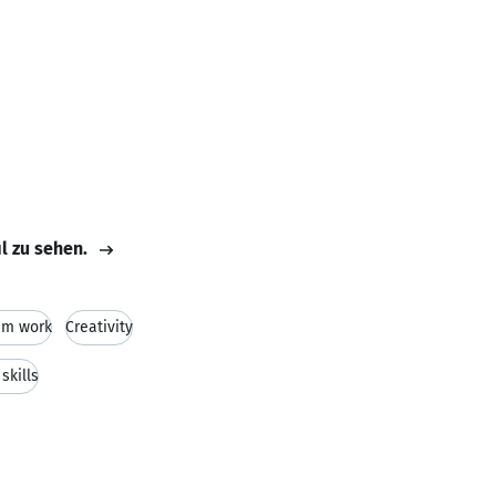
il zu sehen.
am work
Creativity
skills