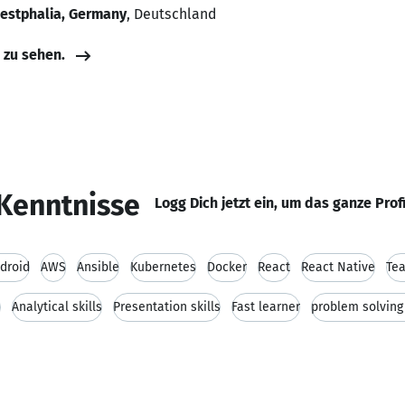
Westphalia, Germany
, Deutschland
e zu sehen.
Kenntnisse
Logg Dich jetzt ein, um das ganze Prof
droid
AWS
Ansible
Kubernetes
Docker
React
React Native
Te
e
Analytical skills
Presentation skills
Fast learner
problem solving 