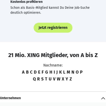
Kostenlos profitieren
Schon als Basis-Mitglied kannst Du Deine Job-Suche
deutlich optimieren.
Jetzt registrieren
21 Mio. XING Mitglieder, von A bis Z
Nachname:
A
B
C
D
E
F
G
H
I
J
K
L
M
N
O
P
Q
R
S
T
U
V
W
X
Y
Z
Unternehmen