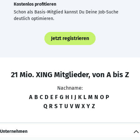
Kostenlos profitieren
Schon als Basis-Mitglied kannst Du Deine Job-Suche
deutlich optimieren.
Jetzt registrieren
21 Mio. XING Mitglieder, von A bis Z
Nachname:
A
B
C
D
E
F
G
H
I
J
K
L
M
N
O
P
Q
R
S
T
U
V
W
X
Y
Z
Unternehmen