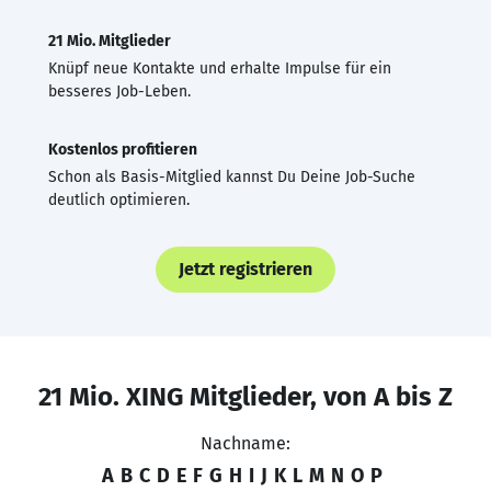
21 Mio. Mitglieder
Knüpf neue Kontakte und erhalte Impulse für ein
besseres Job-Leben.
Kostenlos profitieren
Schon als Basis-Mitglied kannst Du Deine Job-Suche
deutlich optimieren.
Jetzt registrieren
21 Mio. XING Mitglieder, von A bis Z
Nachname:
A
B
C
D
E
F
G
H
I
J
K
L
M
N
O
P