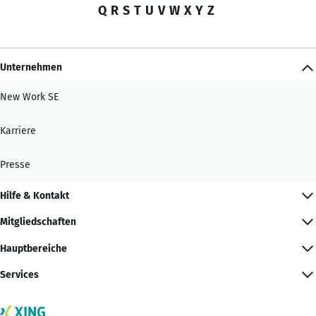
Q
R
S
T
U
V
W
X
Y
Z
Unternehmen
New Work SE
Karriere
Presse
Hilfe & Kontakt
Mitgliedschaften
Hauptbereiche
Services