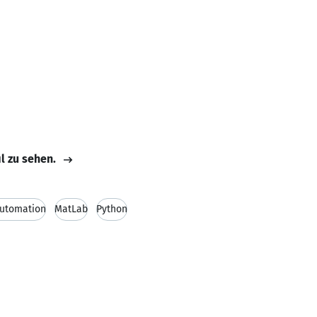
il zu sehen.
Automation
MatLab
Python