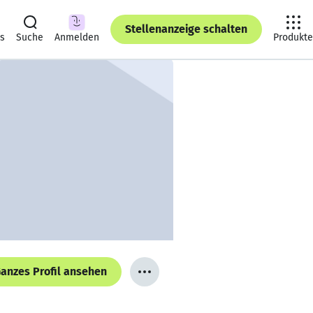
Stellenanzeige schalten
ts
Suche
Anmelden
Produkte
anzes Profil ansehen