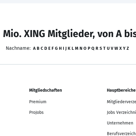
 Mio. XING Mitglieder, von A bi
Nachname:
A
B
C
D
E
F
G
H
I
J
K
L
M
N
O
P
Q
R
S
T
U
V
W
X
Y
Z
Mitgliedschaften
Hauptbereiche
Premium
Mitgliederverz
ProJobs
Jobs Verzeichn
Unternehmen
Berufsverzeich