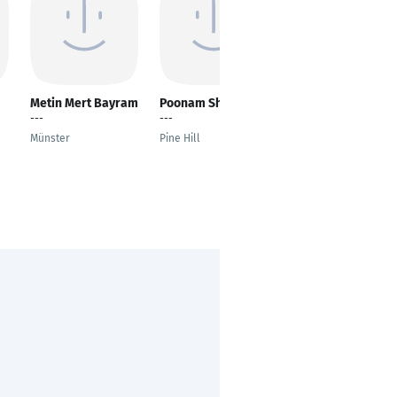
Metin Mert Bayram
Poonam Shah
Anne-Katrin
Weiland
---
---
Quality Assurance
Münster
Pine Hill
Specialist
Leuna