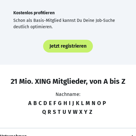
Kostenlos profitieren
Schon als Basis-Mitglied kannst Du Deine Job-Suche
deutlich optimieren.
Jetzt registrieren
21 Mio. XING Mitglieder, von A bis Z
Nachname:
A
B
C
D
E
F
G
H
I
J
K
L
M
N
O
P
Q
R
S
T
U
V
W
X
Y
Z