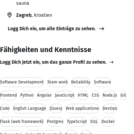
sauna
Zagreb
, Kroatien
Logg Dich ein, um alle Einträge zu sehen.
Fähigkeiten und Kenntnisse
Logg Dich jetzt ein, um das ganze Profil zu sehen.
Software Development
Team work
Reliability
Software
Frontend
Python
Angular
JavaScript
HTML
CSS
Node.js
Git
Code
English Language
jQuery
Web applications
DevOps
Flask (web framework)
Postgres
TypeScript
SQL
Docker