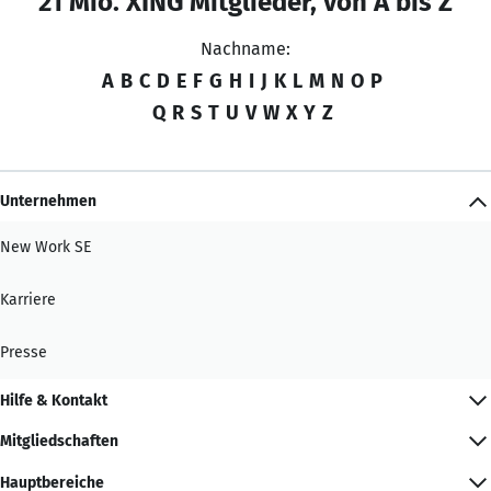
21 Mio. XING Mitglieder, von A bis Z
Nachname:
A
B
C
D
E
F
G
H
I
J
K
L
M
N
O
P
Q
R
S
T
U
V
W
X
Y
Z
Unternehmen
New Work SE
Karriere
Presse
Hilfe & Kontakt
Mitgliedschaften
Hauptbereiche