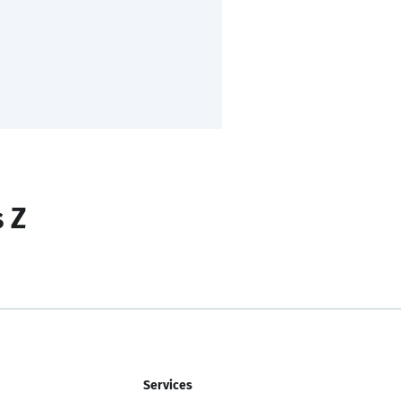
s Z
Services