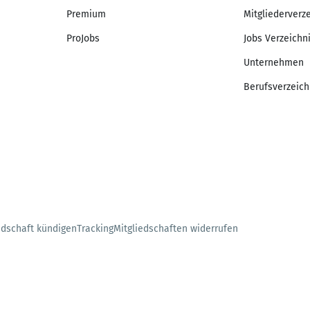
Premium
Mitgliederverz
ProJobs
Jobs Verzeichn
Unternehmen
Berufsverzeich
edschaft kündigen
Tracking
Mitgliedschaften widerrufen