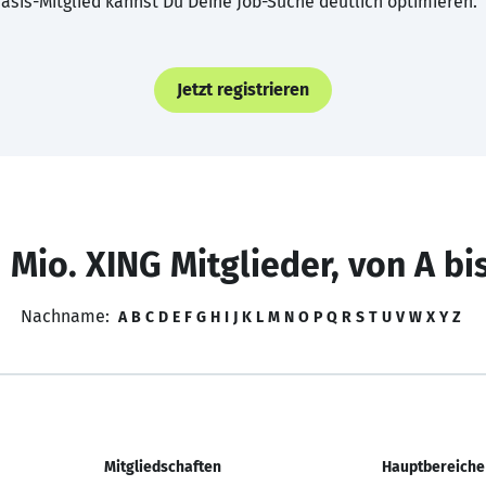
asis-Mitglied kannst Du Deine Job-Suche deutlich optimieren.
Jetzt registrieren
 Mio. XING Mitglieder, von A bi
Nachname:
A
B
C
D
E
F
G
H
I
J
K
L
M
N
O
P
Q
R
S
T
U
V
W
X
Y
Z
Mitgliedschaften
Hauptbereiche