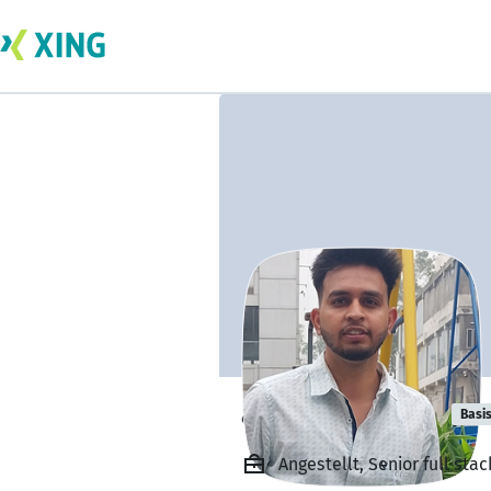
aashish kumar
Basi
Angestellt, Senior full sta