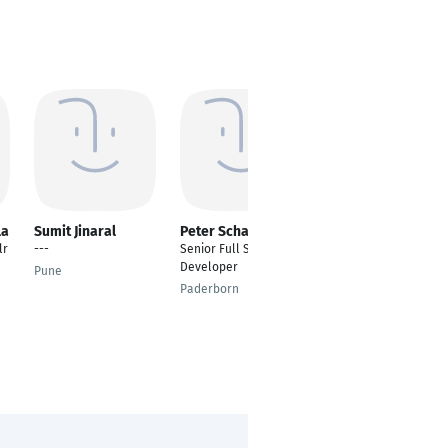
la
Sumit Jinaral
Peter Schael
Debraj Ghosh
lr
---
Senior Full Stack
Senior Software
Developer
Developer
Pune
Paderborn
Kolkata