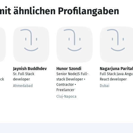
mit ähnlichen Profilangaben
Jaynish Buddhdev
Hunor Szondi
Nagarjuna Parita
Sr. Full Stack
Senior NodeJS Full-
Full Stack Java Angu
ack
developer
stack Developer •
React developer
Contractor •
Ahmedabad
Dubai
Freelancer
Cluj-Napoca