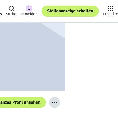
Stellenanzeige schalten
ts
Suche
Anmelden
Produkte
anzes Profil ansehen