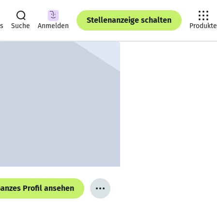
Stellenanzeige schalten
ts
Suche
Anmelden
Produkte
anzes Profil ansehen