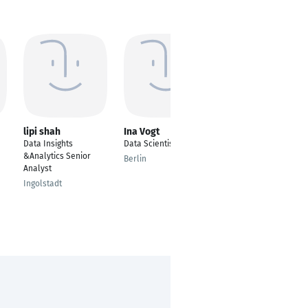
lipi shah
Ina Vogt
Humphrey
Emmanuel
Data Insights
Data Scientist
Data Analyst
&Analytics Senior
Berlin
Analyst
Wuppertal
Ingolstadt