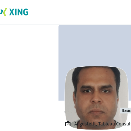
abhay tripathi
Basis
Angestellt, Tableau Consult