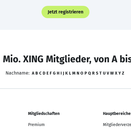
Jetzt registrieren
 Mio. XING Mitglieder, von A bi
Nachname:
A
B
C
D
E
F
G
H
I
J
K
L
M
N
O
P
Q
R
S
T
U
V
W
X
Y
Z
Mitgliedschaften
Hauptbereiche
Premium
Mitgliederverz