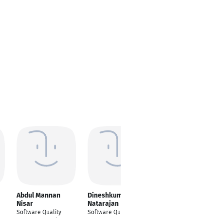
Abdul Mannan
Dineshkumar
Syed Muhammad
Nisar
Natarajan
Naeem
Software Quality
Software Quality
Software Quality