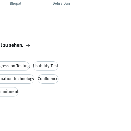
Bhopal
Dehra Dūn
Dubai
il zu sehen.
gression Testing
Usability Test
rmation technology
Confluence
mmitment