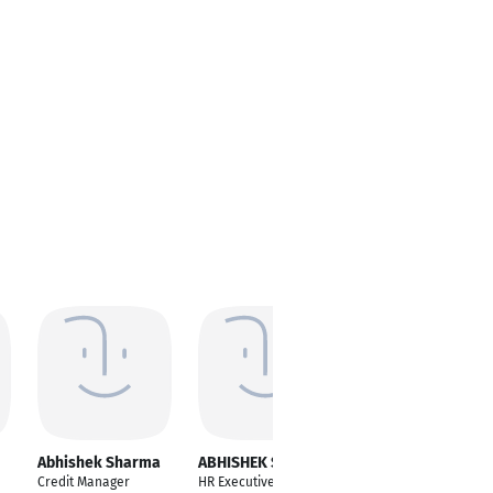
Abhishek Sharma
ABHISHEK SHARMA
Abhishek Sharma
Credit Manager
HR Executive
Head waiter