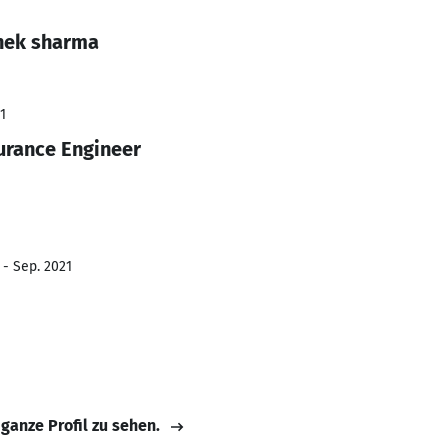
hek sharma
1
urance Engineer
 - Sep. 2021
 ganze Profil zu sehen.