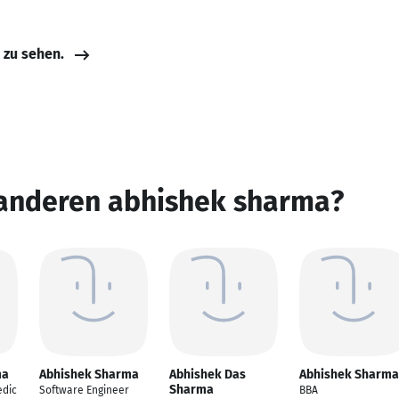
e zu sehen.
 anderen abhishek sharma?
ma
Abhishek Sharma
Abhishek Das
Abhishek Sharma
Sharma
edic
Software Engineer
BBA