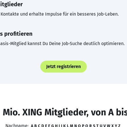
itglieder
Kontakte und erhalte Impulse für ein besseres Job-Leben.
s profitieren
asis-Mitglied kannst Du Deine Job-Suche deutlich optimieren.
Jetzt registrieren
 Mio. XING Mitglieder, von A bi
Nachname:
A
B
C
D
E
F
G
H
I
J
K
L
M
N
O
P
Q
R
S
T
U
V
W
X
Y
Z