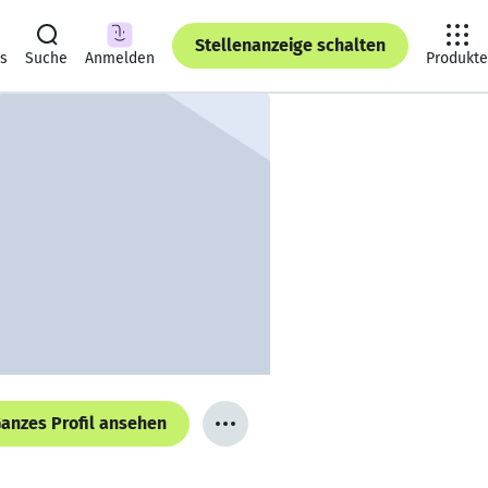
Stellenanzeige schalten
ts
Suche
Anmelden
Produkte
anzes Profil ansehen