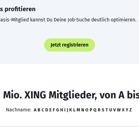
s profitieren
asis-Mitglied kannst Du Deine Job-Suche deutlich optimieren.
Jetzt registrieren
 Mio. XING Mitglieder, von A bi
Nachname:
A
B
C
D
E
F
G
H
I
J
K
L
M
N
O
P
Q
R
S
T
U
V
W
X
Y
Z