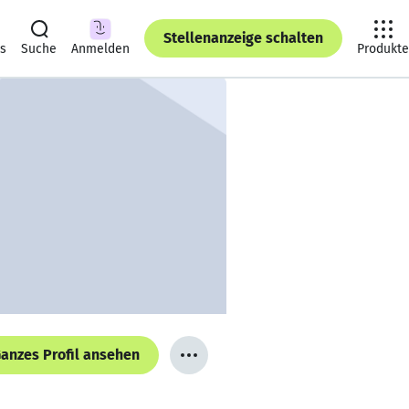
Stellenanzeige schalten
ts
Suche
Anmelden
Produkte
anzes Profil ansehen