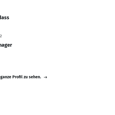
dass
22
nager
 ganze Profil zu sehen.