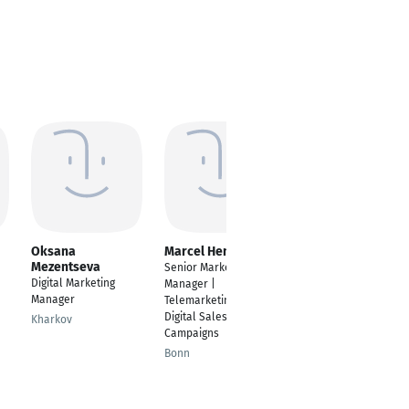
Oksana
Marcel Henrich
umer faruq
Mezentseva
Senior Marketing
Digital Marketing
Digital Marketing
Manager |
Specialist
Manager
Telemarketing &
510 North Lake ave.,
Digital Sales
Kharkov
Pasadena, CA. 91101
Campaigns
US
Bonn