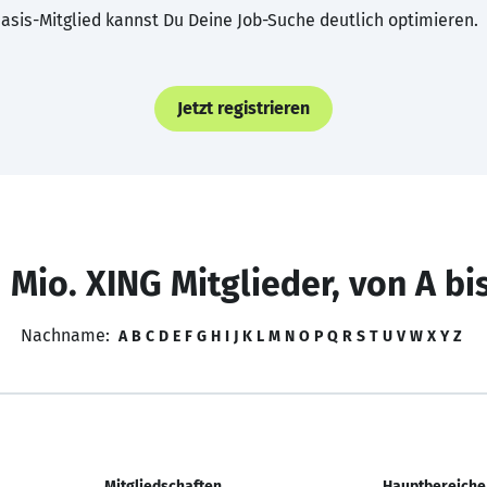
asis-Mitglied kannst Du Deine Job-Suche deutlich optimieren.
Jetzt registrieren
 Mio. XING Mitglieder, von A bi
Nachname:
A
B
C
D
E
F
G
H
I
J
K
L
M
N
O
P
Q
R
S
T
U
V
W
X
Y
Z
Mitgliedschaften
Hauptbereiche