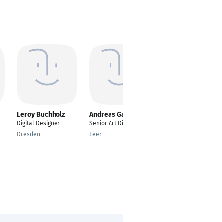
Leroy Buchholz
Andreas Garrels
Pia Worm
Digital Designer
Senior Art Director
UX/UI Designer - full
stack
Dresden
Leer
Hamburg