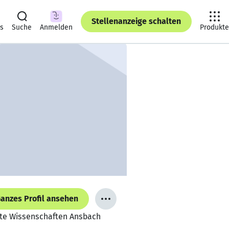
Stellenanzeige schalten
ts
Suche
Anmelden
Produkte
anzes Profil ansehen
ndte Wissenschaften Ansbach