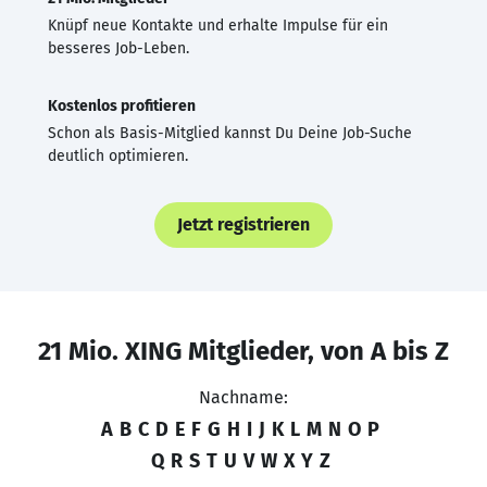
Knüpf neue Kontakte und erhalte Impulse für ein
besseres Job-Leben.
Kostenlos profitieren
Schon als Basis-Mitglied kannst Du Deine Job-Suche
deutlich optimieren.
Jetzt registrieren
21 Mio. XING Mitglieder, von A bis Z
Nachname:
A
B
C
D
E
F
G
H
I
J
K
L
M
N
O
P
Q
R
S
T
U
V
W
X
Y
Z