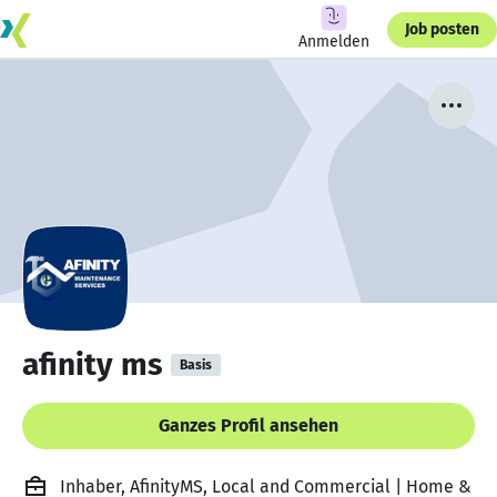
Job posten
Anmelden
afinity ms
Basis
Ganzes Profil ansehen
Inhaber, AfinityMS, Local and Commercial | Home &