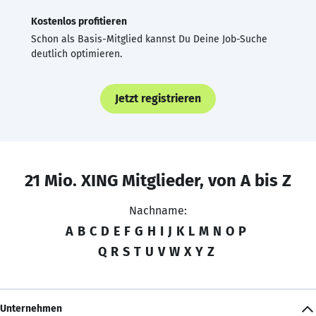
Kostenlos profitieren
Schon als Basis-Mitglied kannst Du Deine Job-Suche
deutlich optimieren.
Jetzt registrieren
21 Mio. XING Mitglieder, von A bis Z
Nachname:
A
B
C
D
E
F
G
H
I
J
K
L
M
N
O
P
Q
R
S
T
U
V
W
X
Y
Z
Unternehmen