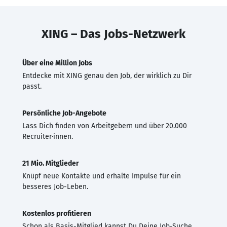
XING – Das Jobs-Netzwerk
Über eine Million Jobs
Entdecke mit XING genau den Job, der wirklich zu Dir
passt.
Persönliche Job-Angebote
Lass Dich finden von Arbeitgebern und über 20.000
Recruiter·innen.
21 Mio. Mitglieder
Knüpf neue Kontakte und erhalte Impulse für ein
besseres Job-Leben.
Kostenlos profitieren
Schon als Basis-Mitglied kannst Du Deine Job-Suche