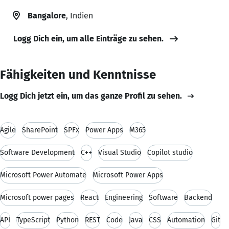
Bangalore
, Indien
Logg Dich ein, um alle Einträge zu sehen.
Fähigkeiten und Kenntnisse
Logg Dich jetzt ein, um das ganze Profil zu sehen.
Agile
SharePoint
SPFx
Power Apps
M365
Software Development
C++
Visual Studio
Copilot studio
Microsoft Power Automate
Microsoft Power Apps
Microsoft power pages
React
Engineering
Software
Backend
API
TypeScript
Python
REST
Code
Java
CSS
Automation
Git