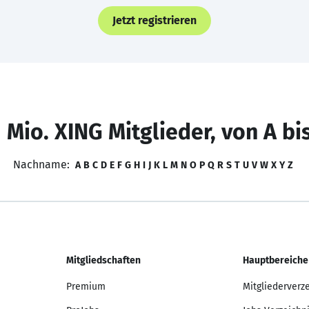
Jetzt registrieren
 Mio. XING Mitglieder, von A bi
Nachname:
A
B
C
D
E
F
G
H
I
J
K
L
M
N
O
P
Q
R
S
T
U
V
W
X
Y
Z
Mitgliedschaften
Hauptbereiche
Premium
Mitgliederverz