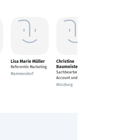
Lisa Marie Müller
Christine
Chantal van der
Baumeister
Voort
Referentin Marketing
Sachbearbeiterin Key
Verantwortliche
Mammendorf
Account und Export
Marketing
Würzburg
Ruswil