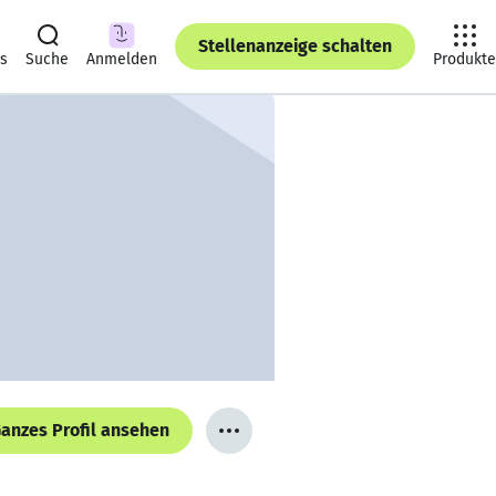
Stellenanzeige schalten
ts
Suche
Anmelden
Produkte
anzes Profil ansehen