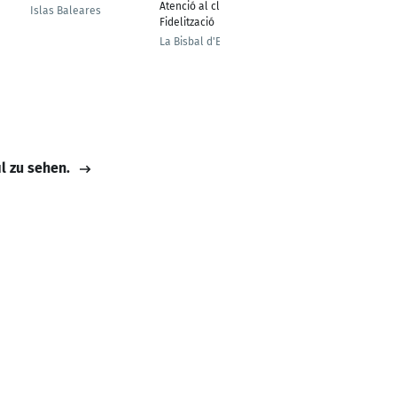
Atenció al client.
DISEÑO GRAFICO
Islas Baleares
Fidelització
MADRID
La Bisbal d'Empordà
il zu sehen.