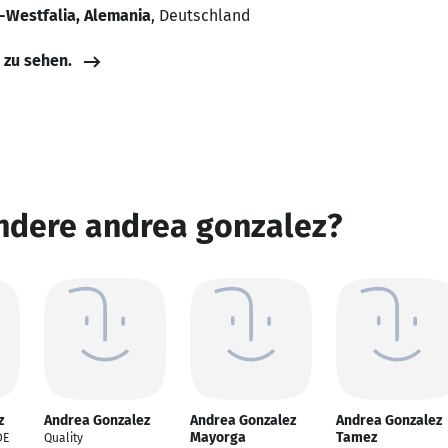
e-Westfalia, Alemania
, Deutschland
e zu sehen.
andere andrea gonzalez?
z
Andrea Gonzalez
Andrea Gonzalez
Andrea Gonzalez
Mayorga
Tamez
DE
Quality