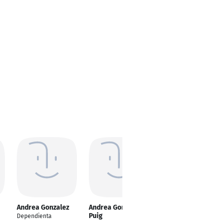
Andrea Gonzalez
Andrea González
Andrea Gonzalez
Puig
Ruiz
Dependienta