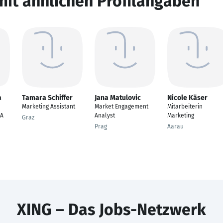
mit ähnlichen Profilangaben
a
Tamara Schiffer
Jana Matulovic
Nicole Käser
Marketing Assistant
Market Engagement
Mitarbeiterin
NA
Analyst
Marketing
Graz
Prag
Aarau
XING – Das Jobs-Netzwerk