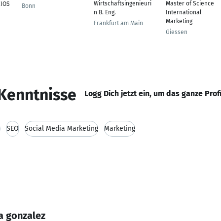
Wirtschaftsingenieuri
Master of Science
CIOS
Bonn
n B. Eng.
International
Marketing
Frankfurt am Main
Giessen
Kenntnisse
Logg Dich jetzt ein, um das ganze Prof
s
SEO
Social Media Marketing
Marketing
a gonzalez