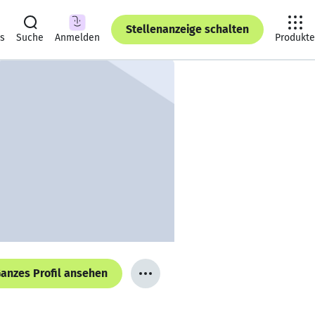
Stellenanzeige schalten
ts
Suche
Anmelden
Produkte
anzes Profil ansehen