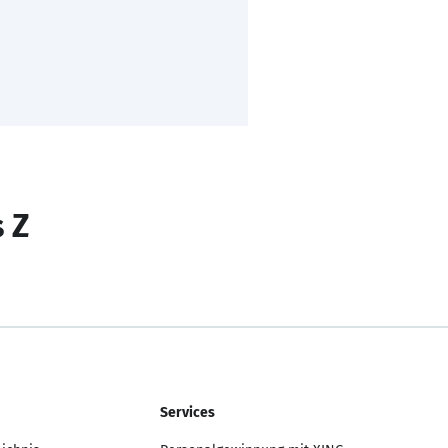
s Z
Services