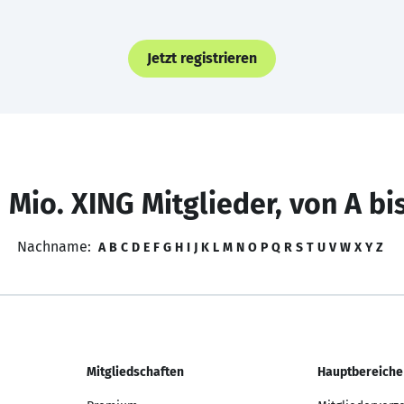
Jetzt registrieren
 Mio. XING Mitglieder, von A bi
Nachname:
A
B
C
D
E
F
G
H
I
J
K
L
M
N
O
P
Q
R
S
T
U
V
W
X
Y
Z
Mitgliedschaften
Hauptbereiche