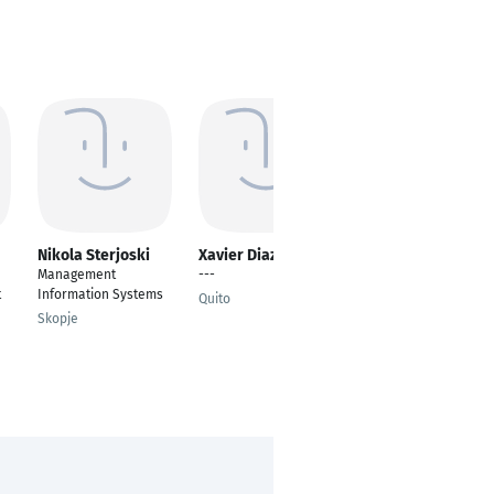
Nikola Sterjoski
Xavier Diaz
landry bade
Management
---
Programmer Analyst
t
Information Systems
Quito
tamworth
Skopje