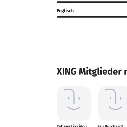
Englisch
XING Mitglieder 
Tatjana Liakidou
Jan Burchardt