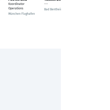
Koordinator
---
Teamleitung Content,
Operations
Styling, Redaktion &
Bad Bentheim
Fotostudio
München Flughafen
Garching bei München