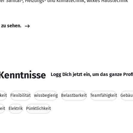
r Sanitär-, Heizungs- und Klimatechnik, wilkes Haustechnik
e zu sehen.
Kenntnisse
Logg Dich jetzt ein, um das ganze Prof
keit
Flexibilität
wissbegierig
Belastbarkeit
Teamfähigkeit
Gebäu
eit
Elektrik
Pünktlichkeit