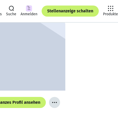
Stellenanzeige schalten
ts
Suche
Anmelden
Produkte
anzes Profil ansehen