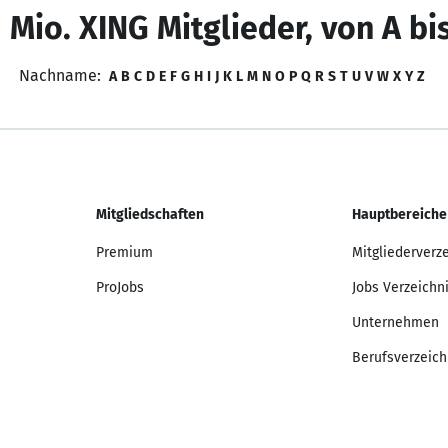
 Mio. XING Mitglieder, von A bi
Nachname:
A
B
C
D
E
F
G
H
I
J
K
L
M
N
O
P
Q
R
S
T
U
V
W
X
Y
Z
Mitgliedschaften
Hauptbereiche
Premium
Mitgliederverz
ProJobs
Jobs Verzeichn
Unternehmen
Berufsverzeich