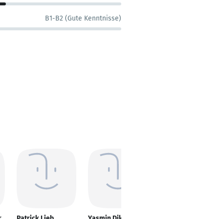
B1-B2 (Gute Kenntnisse)
r
Patrick Lieb
Yasmin Diken
Andrea Steinkohl