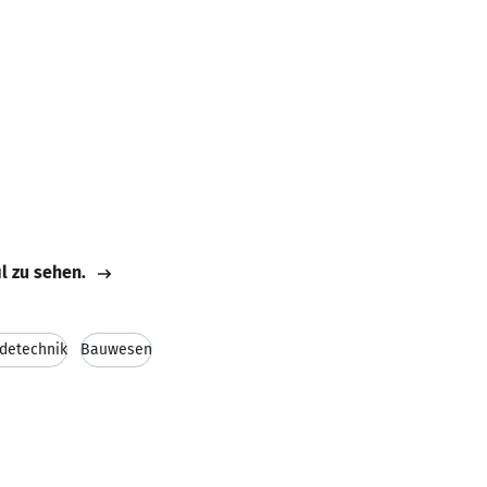
il zu sehen.
detechnik
Bauwesen