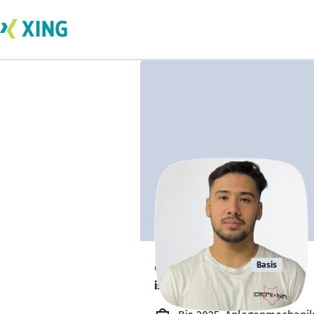
aris klonis
Basis
ist offen für Projekte. 🔎